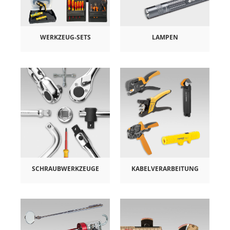
WERKZEUG-SETS
LAMPEN
SCHRAUBWERKZEUGE
KABELVERARBEITUNG