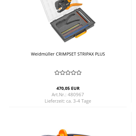
Weid­mül­ler CRIM­PSET STRI­PAX PLUS
470,05 EUR
Art.Nr.: 480967
Lieferzeit:
ca. 3-4 Tage