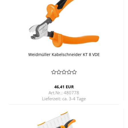
Weid­mül­ler Ka­bel­schnei­der KT 8 VDE
46,41 EUR
Art.Nr.: 480778
Lieferzeit:
ca. 3-4 Tage