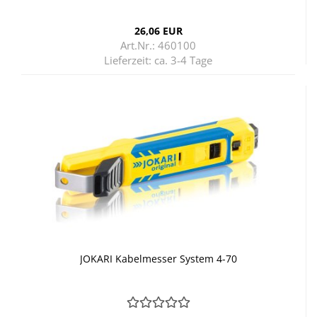
26,06 EUR
Art.Nr.: 460100
Lieferzeit:
ca. 3-4 Tage
JO­KA­RI Ka­bel­mes­ser Sys­tem 4-70