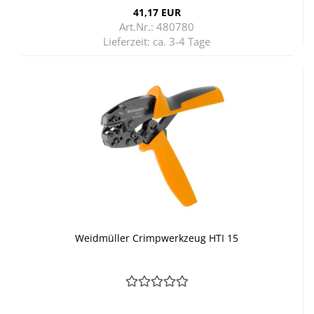
41,17 EUR
Art.Nr.: 480780
Lieferzeit:
ca. 3-4 Tage
Weid­mül­ler Crimp­werk­zeug HTI 15