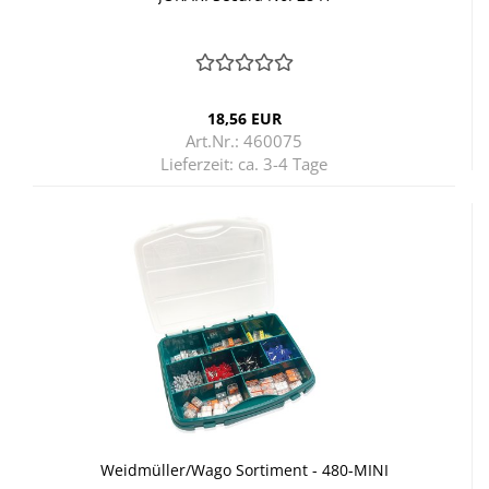
18,56 EUR
Art.Nr.: 460075
Lieferzeit:
ca. 3-4 Tage
Weid­mül­ler/Wago Sor­ti­ment - 480-​MINI