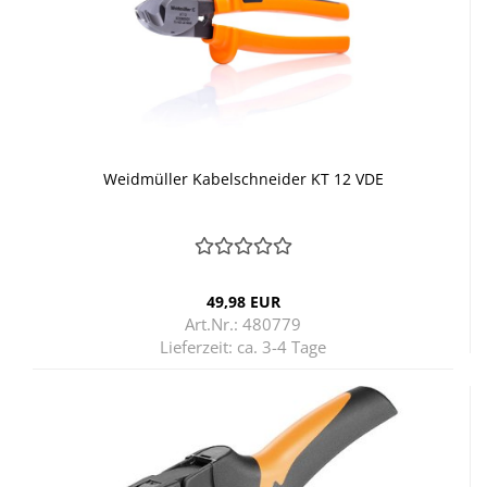
Weid­mül­ler Ka­bel­schnei­der KT 12 VDE
49,98 EUR
Art.Nr.: 480779
Lieferzeit:
ca. 3-4 Tage