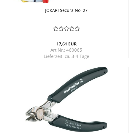
JO­KA­RI Se­cu­ra No. 27
17,61 EUR
Art.Nr.: 460065
Lieferzeit:
ca. 3-4 Tage