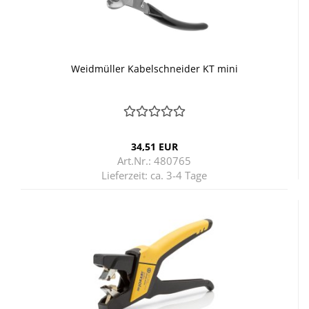
Weid­mül­ler Ka­bel­schnei­der KT mini
34,51 EUR
Art.Nr.: 480765
Lieferzeit:
ca. 3-4 Tage