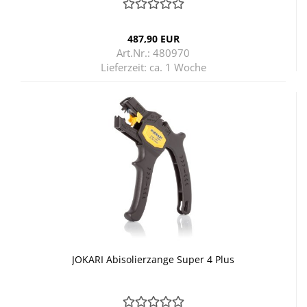
487,90 EUR
Art.Nr.: 480970
Lieferzeit:
ca. 1 Woche
JO­KA­RI Ab­iso­lier­zan­ge Super 4 Plus