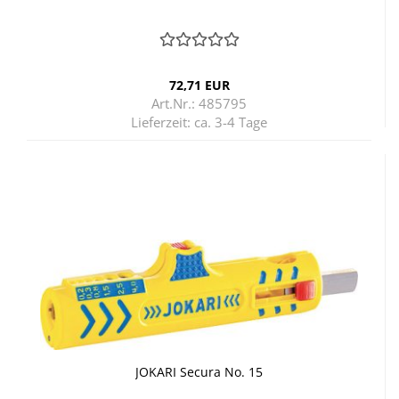
72,71 EUR
Art.Nr.: 485795
Lieferzeit:
ca. 3-4 Tage
JO­KA­RI Se­cu­ra No. 15