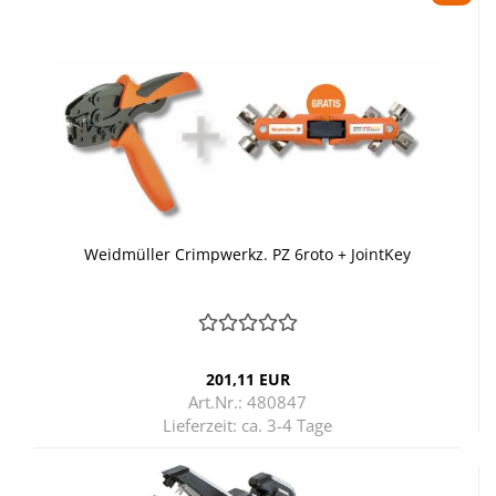
Weid­mül­ler Crimp­werkz. PZ 6roto + Joint­Key
201,11 EUR
Art.Nr.: 480847
Lieferzeit:
ca. 3-4 Tage