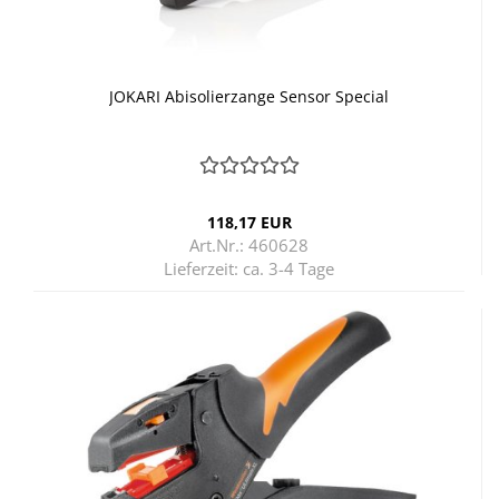
JO­KA­RI Ab­iso­lier­zan­ge Sen­sor Spe­cial
118,17 EUR
Art.Nr.: 460628
Lieferzeit:
ca. 3-4 Tage