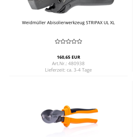
Weid­mül­ler Ab­iso­lier­werk­zeug STRI­PAX UL XL
160,65 EUR
Art.Nr.: 480938
Lieferzeit:
ca. 3-4 Tage