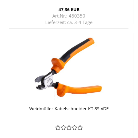
47,36 EUR
Art.Nr.: 460350
Lieferzeit:
ca. 3-4 Tage
Weid­mül­ler Ka­bel­schnei­der KT 8S VDE