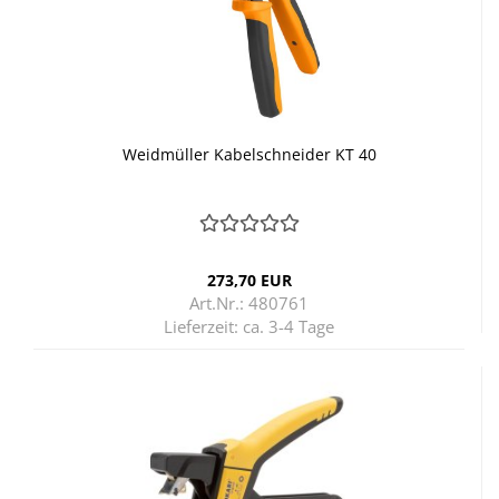
Weid­mül­ler Ka­bel­schnei­der KT 40
273,70 EUR
Art.Nr.: 480761
Lieferzeit:
ca. 3-4 Tage