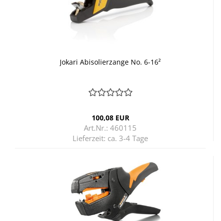
Jo­ka­ri Ab­iso­lier­zan­ge No. 6-16²
100,08 EUR
Art.Nr.: 460115
Lieferzeit:
ca. 3-4 Tage