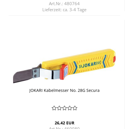
Art.Nr.: 480764
Lieferzeit:
ca. 3-4 Tage
JO­KA­RI Ka­bel­mes­ser No. 28G Se­cu­ra
26,42 EUR
Art.Nr.: 460080