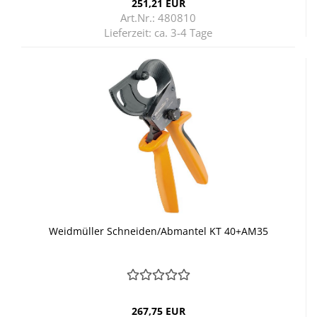
251,21 EUR
Art.Nr.: 480810
Lieferzeit:
ca. 3-4 Tage
Weid­mül­ler Schnei­den/Ab­man­tel KT 40+AM35
267,75 EUR