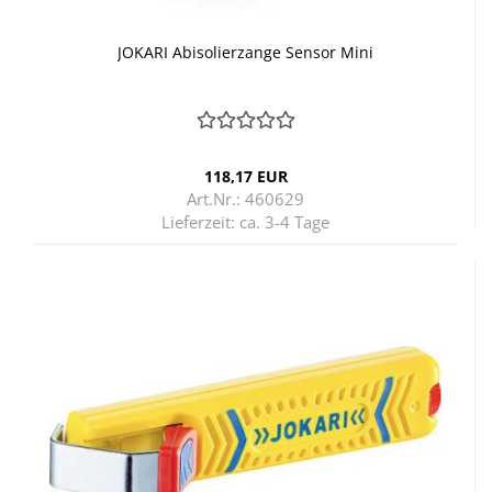
JO­KA­RI Ab­iso­lier­zan­ge Sen­sor Mini
118,17 EUR
Art.Nr.: 460629
Lieferzeit:
ca. 3-4 Tage