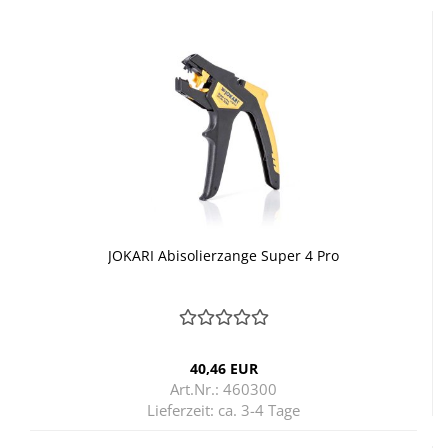
JO­KA­RI Ab­iso­lier­zan­ge Super 4 Pro
40,46 EUR
Art.Nr.: 460300
Lieferzeit:
ca. 3-4 Tage