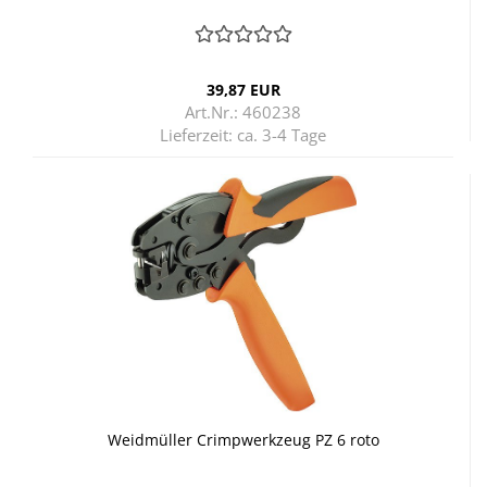
39,87 EUR
Art.Nr.: 460238
Lieferzeit:
ca. 3-4 Tage
Weid­mül­ler Crimp­werk­zeug PZ 6 roto