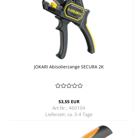
JO­KA­RI Ab­iso­lier­zan­ge SE­CU­RA 2K
53,55 EUR
Art.Nr.: 460104
Lieferzeit:
ca. 3-4 Tage