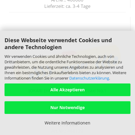
Lieferzeit:
ca. 3-4 Tage
Diese Webseite verwendet Cookies und
andere Technologien
Wir verwenden Cookies und ähnliche Technologien, auch von
Drittanbietern, um die ordentliche Funktionsweise der Website zu
gewährleisten, die Nutzung unseres Angebotes zu analysieren und
Ihnen ein bestmögliches Einkaufserlebnis bieten zu können. Weitere
Informationen finden Sie in unserer
Datenschutzerklärung
.
Alle Akzeptieren
JO­KA­RI Ent­man­te­ler Se­cu­ra Coaxi No.1
Nur Notwendige
Weitere Informationen
17,73 EUR
Art.Nr.: 460122