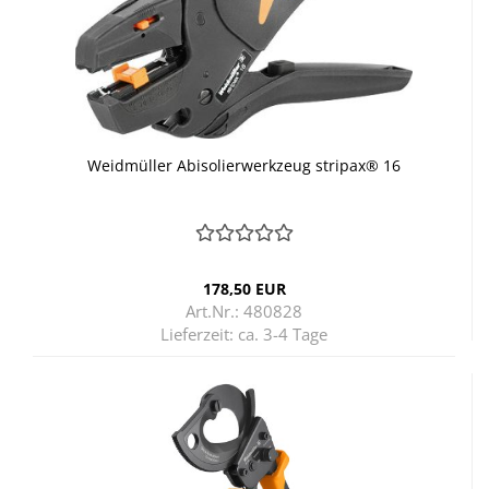
Weid­mül­ler Ab­iso­lier­werk­zeug stri­pax® 16
178,50 EUR
Art.Nr.: 480828
Lieferzeit:
ca. 3-4 Tage