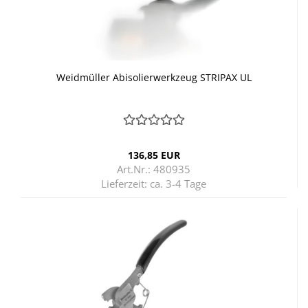
Weid­mül­ler Ab­iso­lier­werk­zeug STRI­PAX UL
136,85 EUR
Art.Nr.: 480935
Lieferzeit:
ca. 3-4 Tage