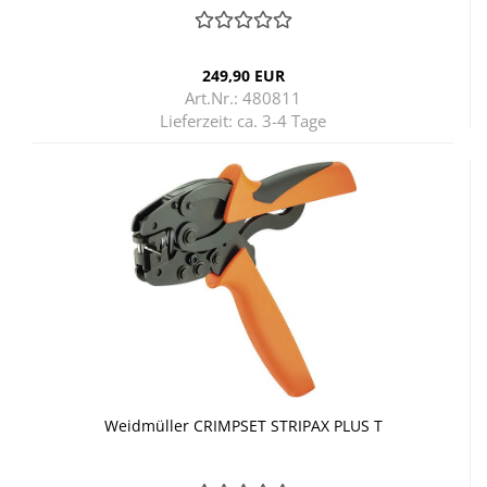
249,90 EUR
Art.Nr.: 480811
Lieferzeit:
ca. 3-4 Tage
Weid­mül­ler CRIM­PSET STRI­PAX PLUS T