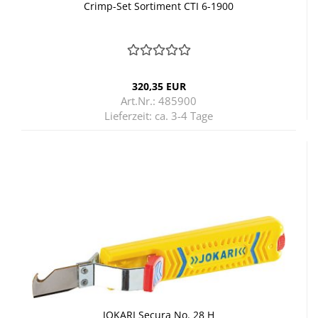
Crimp-​​Set Sor­ti­ment CTI 6-​1900
320,35 EUR
Art.Nr.: 485900
Lieferzeit:
ca. 3-4 Tage
JO­KA­RI Se­cu­ra No. 28 H