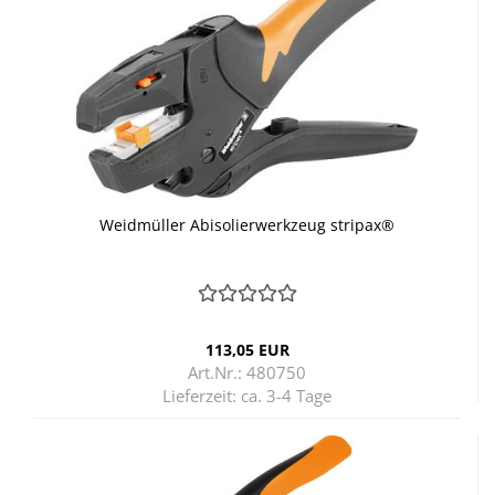
Weid­mül­ler Ab­iso­lier­werk­zeug stri­pax®
113,05 EUR
Art.Nr.: 480750
Lieferzeit:
ca. 3-4 Tage