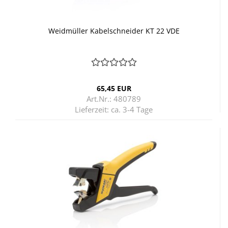
Weid­mül­ler Ka­bel­schnei­der KT 22 VDE
65,45 EUR
Art.Nr.: 480789
Lieferzeit:
ca. 3-4 Tage