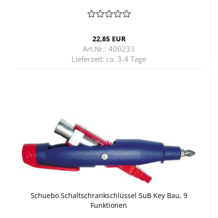
22,85 EUR
Art.Nr.: 400233
Lieferzeit:
ca. 3-4 Tage
Schu­e­bo Schalt­schrank­schlüs­sel SuB Key Bau, 9
Funk­tio­nen