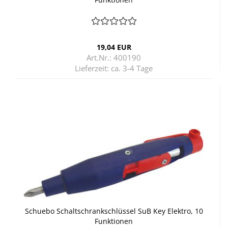
19,04 EUR
Art.Nr.: 400190
Lieferzeit:
ca. 3-4 Tage
Schu­e­bo Schalt­schrank­schlüs­sel SuB Key Elek­tro, 10
Funk­tio­nen