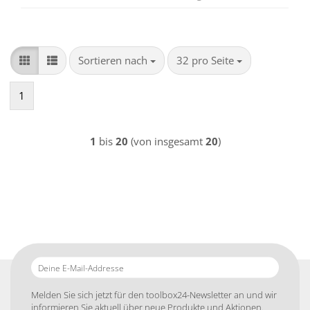
Sortieren nach
pro Seite
Sortieren nach
32 pro Seite
1
1
bis
20
(von insgesamt
20
)
Deine
E-
Mail-
Melden Sie sich jetzt für den toolbox24-Newsletter an und wir
Addresse
informieren Sie aktuell über neue Produkte und Aktionen.