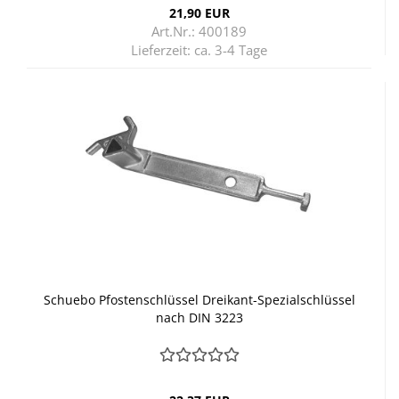
21,90 EUR
Art.Nr.: 400189
Lieferzeit:
ca. 3-4 Tage
Schu­e­bo Pfos­ten­schlüs­sel Dreikant-​​Spe­zi­al­schlüs­sel
nach DIN 3223