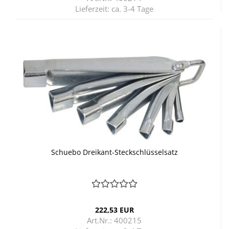
Lieferzeit:
ca. 3-4 Tage
Schu­e­bo Dreikant-​​Steck­schlüs­sel­satz
222,53 EUR
Art.Nr.: 400215