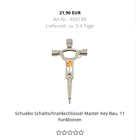
21,90 EUR
Art.Nr.: 400188
Lieferzeit:
ca. 3-4 Tage
Schu­e­bo Schalt­schrank­schlüs­sel Mas­ter Key Bau, 11
Funk­tio­nen