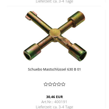
Lieferzeit:
ca. 3-4 Tage
Schu­e­bo Mast­schlüs­sel 630 B 01
30,46 EUR
Art.Nr.: 400191
Lieferzeit:
ca. 3-4 Tage