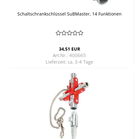
Schalt­schrank­schlüs­sel SuB­Mas­ter, 14 Funk­tio­nen
34,51 EUR
Art.Nr.: 400665
Lieferzeit:
ca. 3-4 Tage