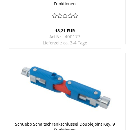
Funk­tio­nen
18,21 EUR
Art.Nr.: 400177
Lieferzeit:
ca. 3-4 Tage
Schu­e­bo Schalt­schrank­schlüs­sel Dou­ble­joint Key, 9
Funk­tio­nen