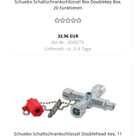
Schu­e­bo Schalt­schrank­schlüs­sel Box Dou­ble­key Box,
20 Funk­tio­nen
32,96 EUR
Art.Nr.: 400675
Lieferzeit:
ca. 3-4 Tage
Schu­e­bo Schalt­schrank­schlüs­sel Doublehead Key, 11