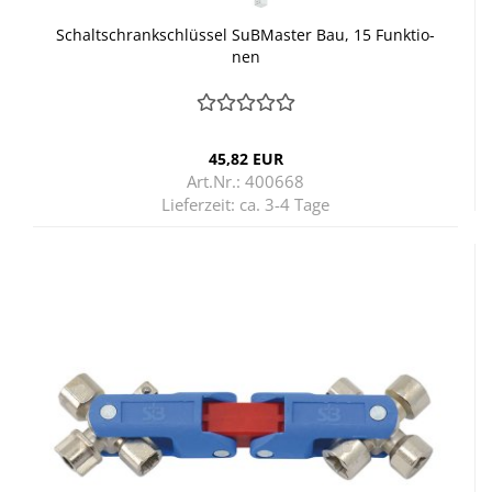
Schalt­schrank­schlüs­sel SuB­Mas­ter Bau, 15 Funk­tio­
nen
45,82 EUR
Art.Nr.: 400668
Lieferzeit:
ca. 3-4 Tage