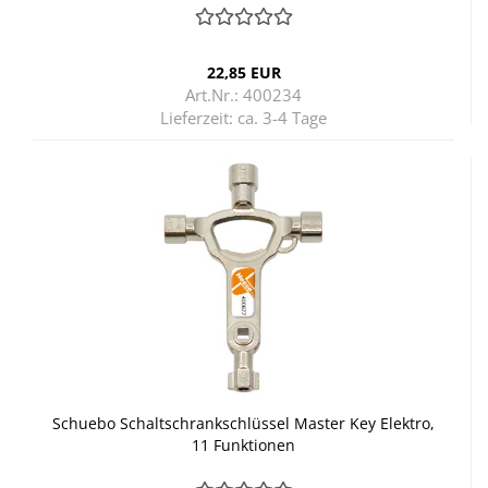
22,85 EUR
Art.Nr.: 400234
Lieferzeit:
ca. 3-4 Tage
Schu­e­bo Schalt­schrank­schlüs­sel Mas­ter Key Elek­tro,
11 Funk­tio­nen