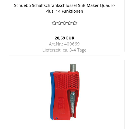
Schu­e­bo Schalt­schrank­schlüs­sel SuB Maker Qua­dro
Plus, 14 Funk­tio­nen
20,59 EUR
Art.Nr.: 400669
Lieferzeit:
ca. 3-4 Tage