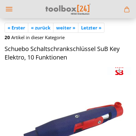
« Erster
« zurück
weiter »
Letzter »
20
Artikel in dieser Kategorie
Schu­e­bo Schalt­schrank­schlüs­sel SuB Key
Elek­tro, 10 Funk­tio­nen