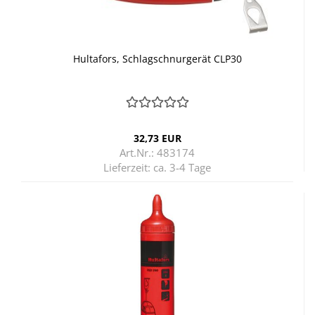
Hul­ta­fors, Schlag­schnur­ge­rät CLP30
32,73 EUR
Art.Nr.: 483174
Lieferzeit:
ca. 3-4 Tage