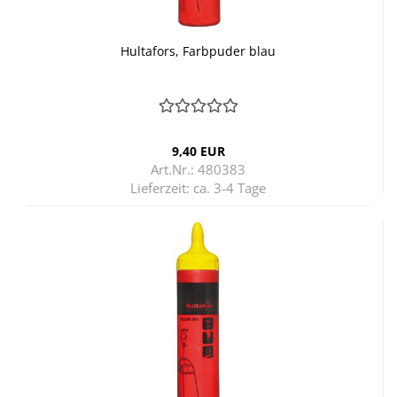
Hul­ta­fors, Farb­pu­der blau
9,40 EUR
Art.Nr.: 480383
Lieferzeit:
ca. 3-4 Tage