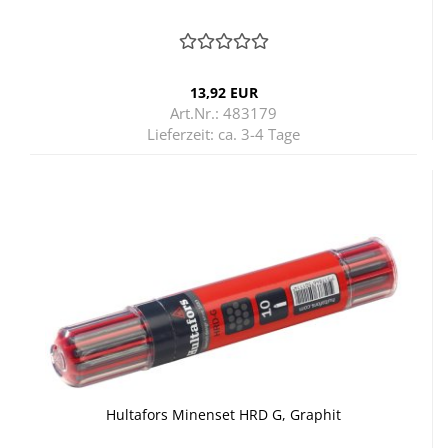
13,92 EUR
Art.Nr.: 483179
Lieferzeit:
ca. 3-4 Tage
Hul­ta­fors Mi­nen­set HRD G, Gra­phit