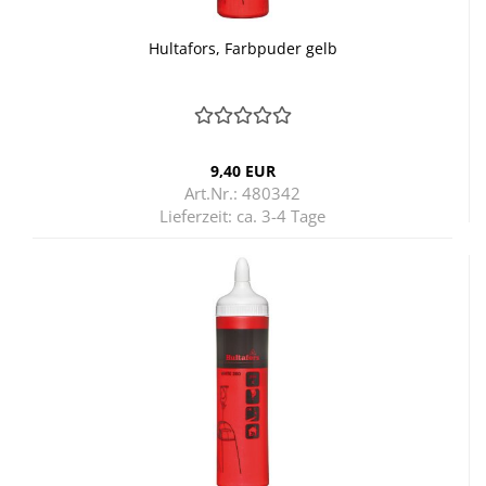
Hul­ta­fors, Farb­pu­der gelb
9,40 EUR
Art.Nr.: 480342
Lieferzeit:
ca. 3-4 Tage