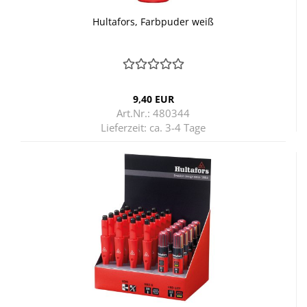
Hul­ta­fors, Farb­pu­der weiß
9,40 EUR
Art.Nr.: 480344
Lieferzeit:
ca. 3-4 Tage