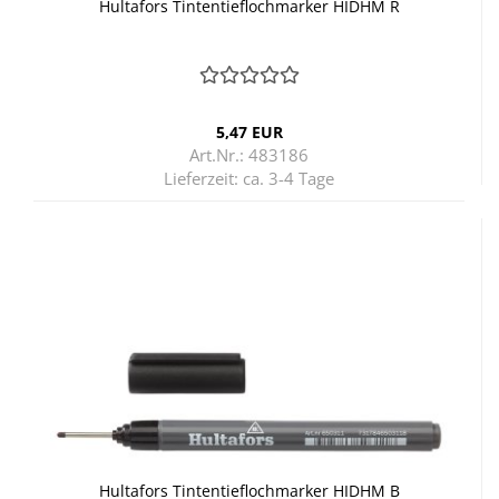
Hul­ta­fors Tin­ten­tief­loch­mar­ker HIDHM R
5,47 EUR
Art.Nr.: 483186
Lieferzeit:
ca. 3-4 Tage
Hul­ta­fors Tin­ten­tief­loch­mar­ker HIDHM B