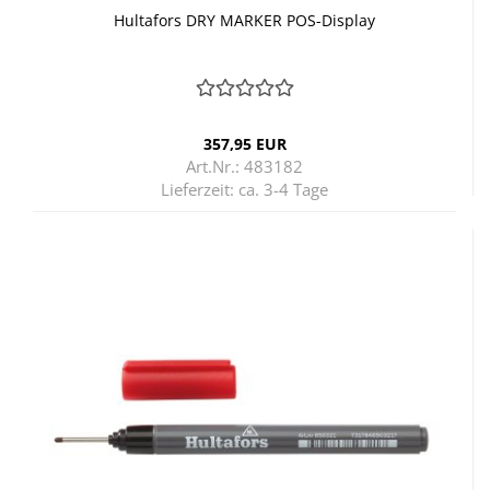
Hul­ta­fors DRY MAR­KER POS-​Dis­play
357,95 EUR
Art.Nr.: 483182
Lieferzeit:
ca. 3-4 Tage