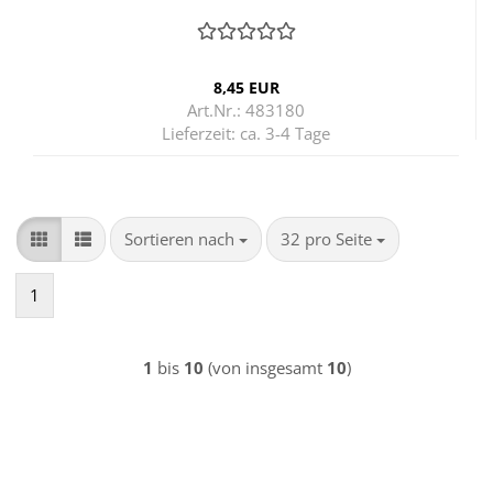
8,45 EUR
Art.Nr.: 483180
Lieferzeit:
ca. 3-4 Tage
Sortieren nach
pro Seite
Sortieren nach
32 pro Seite
1
1
bis
10
(von insgesamt
10
)