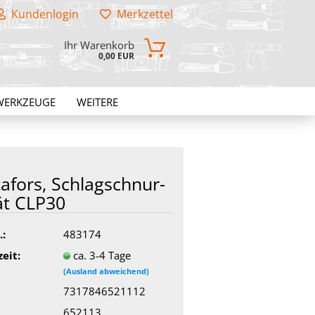
Kundenlogin
Merkzettel
Ihr Warenkorb
0,00 EUR
WERKZEUGE
WEITERE
ta­fors, Schlag­schnur­
ät CLP30
.:
483174
zeit:
ca. 3-4 Tage
(Ausland abweichend)
7317846521112
652113