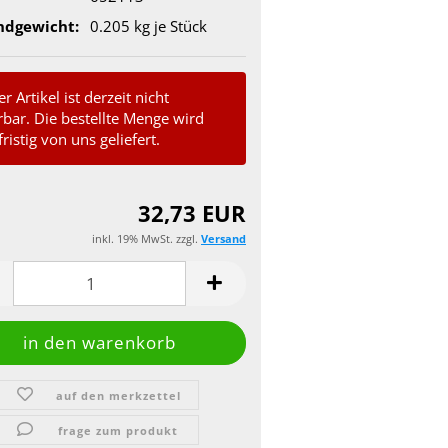
ndgewicht:
0.205
kg je Stück
r Artikel ist derzeit nicht
erbar. Die bestellte Menge wird
ristig von uns geliefert.
32,73 EUR
inkl. 19% MwSt. zzgl.
Versand
auf den merkzettel
frage zum produkt