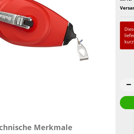
Versa
Diese
lief
kurzf
chnische Merkmale