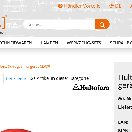
Händler Vorteile
DE
Sprache auswählen
Suche...
E-Mail
SCHNEIDWAREN
LAMPEN
WERKZEUG-SETS
SCHRAUB
Passwort
fors, Schlagschnurgerät CLP30
Hul­
57
Artikel in dieser Kategorie
»
Letzter »
ge­r
Konto erstellen
Art.Nr
Passwort vergessen?
Liefer
EAN:
MPN: