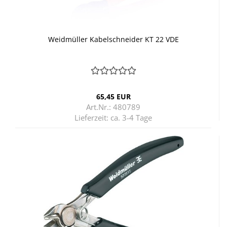
Weid­mül­ler Ka­bel­schnei­der KT 22 VDE
65,45 EUR
Art.Nr.: 480789
Lieferzeit:
ca. 3-4 Tage