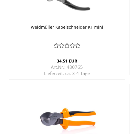
Weid­mül­ler Ka­bel­schnei­der KT mini
34,51 EUR
Art.Nr.: 480765
Lieferzeit:
ca. 3-4 Tage