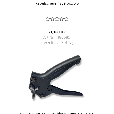
Ka­bel­sche­re 4839 pic­co­lo
21,18 EUR
Art.Nr.: 480685
Lieferzeit:
ca. 3-4 Tage
Hel­ler­mann­Ty­ton Drei­dorn­zan­ge 3.3-​PA-BK