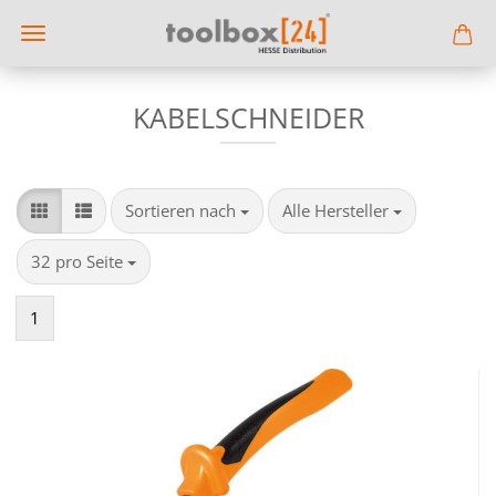
KABELSCHNEIDER
Sortieren nach
pro Seite
Sortieren nach
Alle Hersteller
pro Seite
32 pro Seite
1