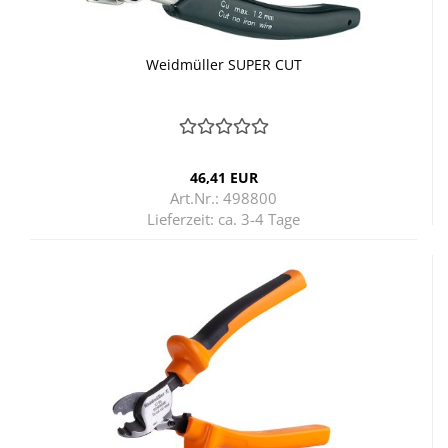
Weid­mül­ler SUPER CUT
46,41 EUR
Art.Nr.: 498800
Lieferzeit:
ca. 3-4 Tage