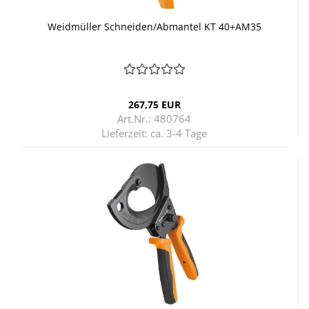
Weid­mül­ler Schnei­den/Ab­man­tel KT 40+AM35
267,75 EUR
Art.Nr.: 480764
Lieferzeit:
ca. 3-4 Tage