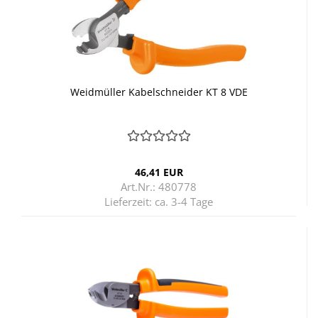
Weid­mül­ler Ka­bel­schnei­der KT 8 VDE
46,41 EUR
Art.Nr.: 480778
Lieferzeit:
ca. 3-4 Tage