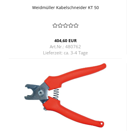
Weid­mül­ler Ka­bel­schnei­der KT 50
404,60 EUR
Art.Nr.: 480762
Lieferzeit:
ca. 3-4 Tage