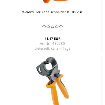
Weid­mül­ler Ka­bel­schnei­der KT 8S VDE
41,17 EUR
Art.Nr.: 480780
Lieferzeit:
ca. 3-4 Tage