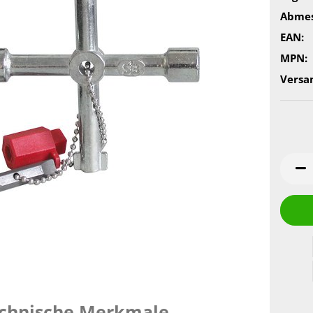
Abmes
EAN:
MPN:
Versa
chnische Merkmale