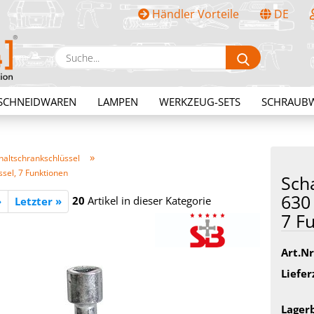
Händler Vorteile
DE
Sprache auswählen
Suche...
E-Mail
SCHNEIDWAREN
LAMPEN
WERKZEUG-SETS
SCHRAUB
Passwort
»
haltschrankschlüssel
sel, 7 Funktionen
Scha
630 
20
Artikel in dieser Kategorie
»
Letzter »
7 Fu
Konto erstellen
Passwort vergessen?
Art.Nr
Liefer
Lager