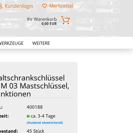
Kundenlogin
Merkzettel
Ihr Warenkorb
0,00 EUR
WERKZEUGE
WEITERE
lt­schrank­schlüs­sel
M 03 Mast­schlüs­sel,
nk­tio­nen
.:
400188
zeit:
ca. 3-4 Tage
(Ausland abweichend)
bestand:
45
Stück