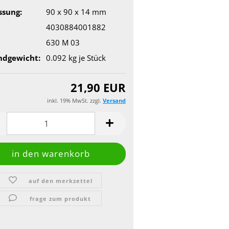
sung:
90 x 90 x 14 mm
4030884001882
630 M 03
ndgewicht:
0.092
kg je Stück
21,90 EUR
inkl. 19% MwSt. zzgl.
Versand
auf den merkzettel
frage zum produkt