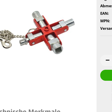
Abmes
EAN:
MPN:
Versa
chnische Merkmale