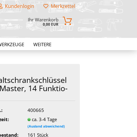
Kundenlogin
Merkzettel
Ihr Warenkorb
0,00 EUR
WERKZEUGE
WEITERE
lt­schrank­schlüs­sel
Mas­ter, 14 Funk­tio­
.:
400665
zeit:
ca. 3-4 Tage
(Ausland abweichend)
bestand:
161
Stück