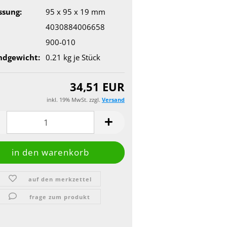
sung:
95 x 95 x 19 mm
4030884006658
900-010
ndgewicht:
0.21
kg je Stück
34,51 EUR
inkl. 19% MwSt. zzgl.
Versand
auf den merkzettel
frage zum produkt