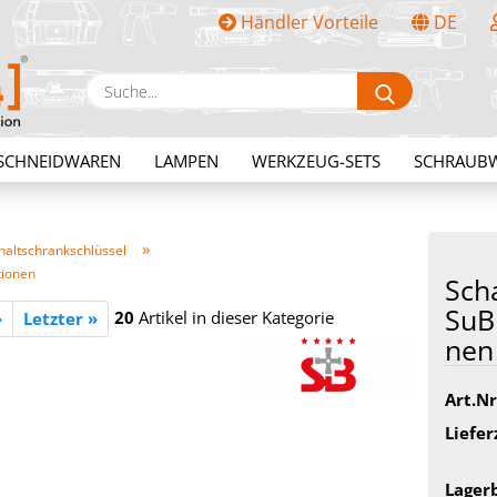
Händler Vorteile
DE
Sprache auswählen
Suche...
E-Mail
SCHNEIDWAREN
LAMPEN
WERKZEUG-SETS
SCHRAUB
Passwort
»
haltschrankschlüssel
tionen
Scha
SuB­
20
Artikel in dieser Kategorie
»
Letzter »
nen
Konto erstellen
Passwort vergessen?
Art.Nr
Liefer
Lager