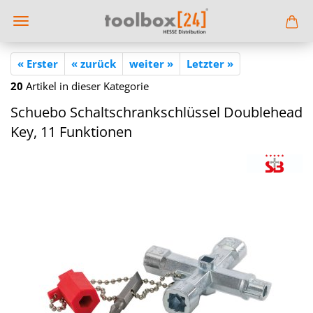
« Erster
« zurück
weiter »
Letzter »
20
Artikel in dieser Kategorie
Schu­e­bo Schalt­schrank­schlüs­sel Doublehead
Key, 11 Funk­tio­nen