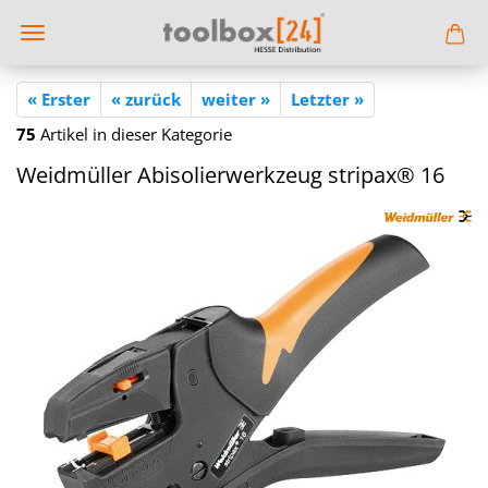
« Erster
« zurück
weiter »
Letzter »
75
Artikel in dieser Kategorie
Weid­mül­ler Ab­iso­lier­werk­zeug stri­pax® 16