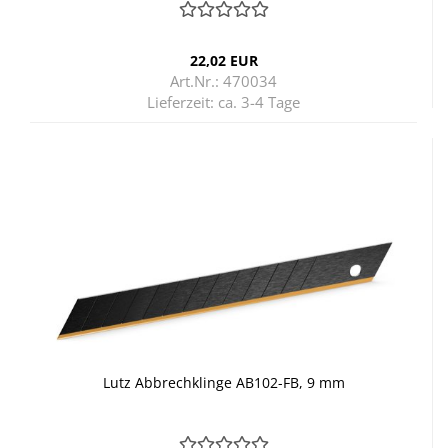
22,02 EUR
Art.Nr.: 470034
Lieferzeit:
ca. 3-4 Tage
Lutz Ab­brech­klin­ge AB102-​​FB, 9 mm