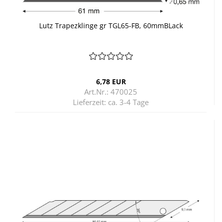
Lutz Tra­pez­klin­ge gr TGL65-​​FB, 60mmBLack
6,78 EUR
Art.Nr.: 470025
Lieferzeit:
ca. 3-4 Tage