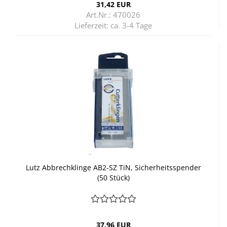
31,42 EUR
Art.Nr.: 470026
Lieferzeit:
ca. 3-4 Tage
Lutz Ab­brech­klin­ge AB2-​SZ TiN, Si­cher­heits­spen­der
(50 Stück)
37,96 EUR