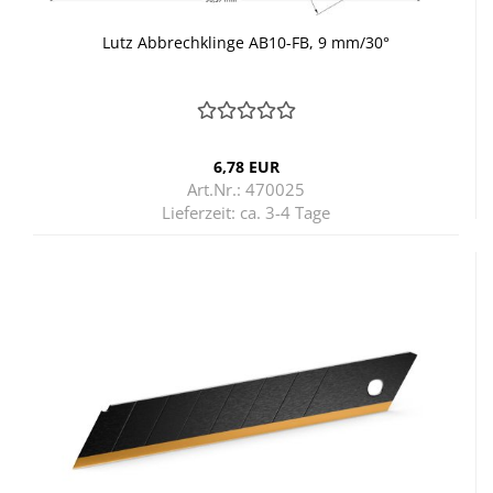
Lutz Ab­brech­klin­ge AB10-​FB, 9 mm/30°
6,78 EUR
Art.Nr.: 470025
Lieferzeit:
ca. 3-4 Tage