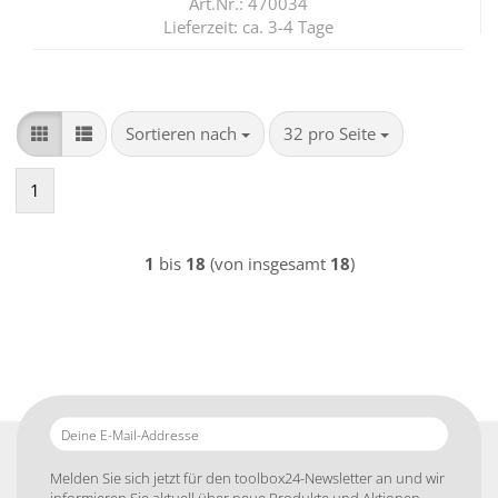
Art.Nr.: 470034
Lieferzeit:
ca. 3-4 Tage
Sortieren nach
pro Seite
Sortieren nach
32 pro Seite
1
1
bis
18
(von insgesamt
18
)
Deine
E-
Mail-
Melden Sie sich jetzt für den toolbox24-Newsletter an und wir
Addresse
informieren Sie aktuell über neue Produkte und Aktionen.