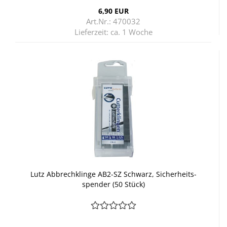
6,90 EUR
Art.Nr.: 470032
Lieferzeit:
ca. 1 Woche
Lutz Ab­brech­klin­ge AB2-​SZ Schwarz, Si­cher­heits­
spen­der (50 Stück)