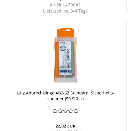
Art.Nr.: 470041
Lieferzeit:
ca. 3-4 Tage
Lutz Ab­brech­klin­ge AB2-​SZ Stan­dard, Si­cher­heits­
spen­der (50 Stück)
22,02 EUR