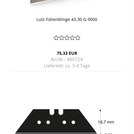
Lutz Fo­li­en­klin­ge 43.30 G-​9000
75,33 EUR
Art.Nr.: 480724
Lieferzeit:
ca. 3-4 Tage