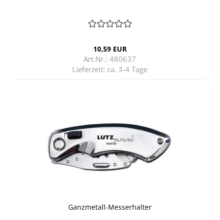
10,59 EUR
Art.Nr.: 480637
Lieferzeit:
ca. 3-4 Tage
Ganzmetall-​​Mes­s­er­hal­ter