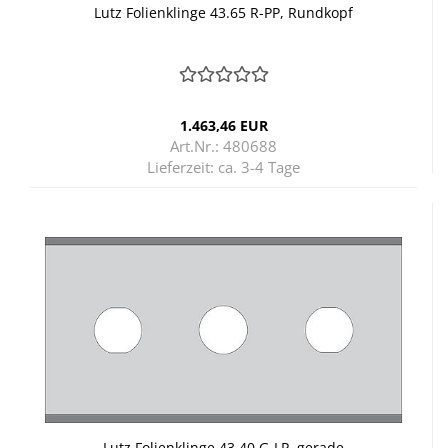
Lutz Fo­li­en­klin­ge 43.65 R-PP, Rund­kopf
1.463,46 EUR
Art.Nr.: 480688
Lieferzeit:
ca. 3-4 Tage
Lutz Fo­li­en­klin­ge 43.40 G-LP, ge­ra­de