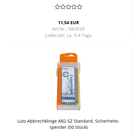
11,54 EUR
Art.Nr.: 480658
Lieferzeit:
ca. 3-4 Tage
Lutz Ab­brech­klin­ge AB2-​SZ Stan­dard, Si­cher­heits­
spen­der (50 Stück)