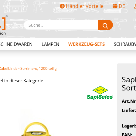
Händler Vorteile
DE
Sprache auswählen
Suche...
E-Mail
SCHNEIDWAREN
LAMPEN
WERKZEUG-SETS
SCHRAUB
Passwort
Kabelbinder-Sortiment, 1200-teilig
Sapi
el in dieser Kategorie
Sort
Konto erstellen
Art.Nr
Passwort vergessen?
Liefer
Lager
EAN: