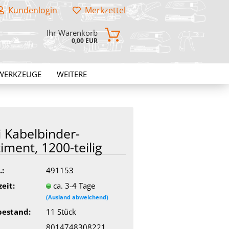
Kundenlogin
Merkzettel
Ihr Warenkorb
0,00 EUR
WERKZEUGE
WEITERE
 Kabelbinder-​
iment, 1200-​teilig
.:
491153
zeit:
ca. 3-4 Tage
(Ausland abweichend)
bestand:
11
Stück
8014748308221