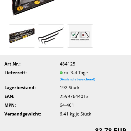
Art.Nr.:
484125
Lieferzeit:
ca. 3-4 Tage
(Ausland abweichend)
Lagerbestand:
192
Stück
EAN:
25997644013
MPN:
64-401
Versandgewicht:
6.41
kg je Stück
83,78 EUR