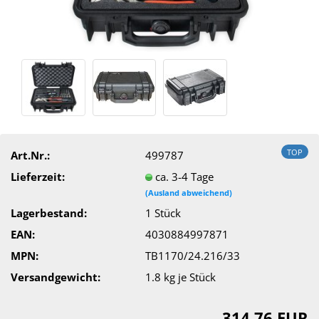
TOP
Art.Nr.:
499787
Lieferzeit:
ca. 3-4 Tage
(Ausland abweichend)
Lagerbestand:
1
Stück
EAN:
4030884997871
MPN:
TB1170/24.216/33
Versandgewicht:
1.8
kg je Stück
314,76 EUR