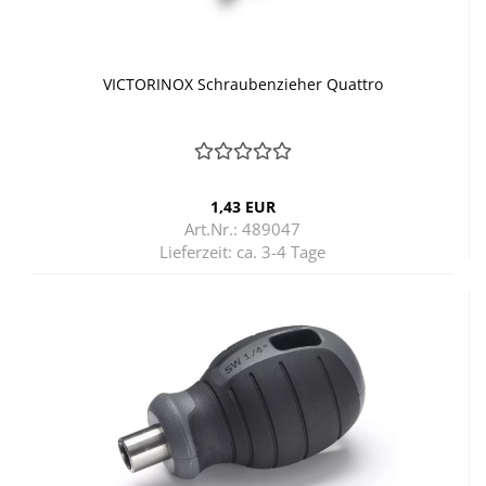
VIC­TO­RI­NOX Schrau­ben­zie­her Quat­tro
1,43 EUR
Art.Nr.: 489047
Lieferzeit:
ca. 3-4 Tage