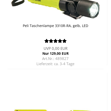
Peli Ta­schen­lam­pe 3310R-​​RA, gelb, LED
UVP 0,00 EUR
Nur 129,00 EUR
Art.Nr.: 489827
Lieferzeit:
ca. 3-4 Tage