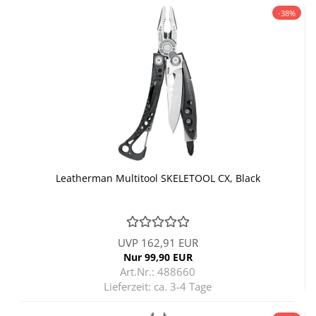
-38%
Lea­ther­man Mul­ti­tool SKE­LE­TOOL CX, Black
UVP 162,91 EUR
Nur 99,90 EUR
Art.Nr.: 488660
Lieferzeit:
ca. 3-4 Tage