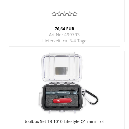
76,64 EUR
Art.Nr.: 499793
Lieferzeit:
ca. 3-4 Tage
tool­box Set TB 1010 Life­style Q1 mini- rot