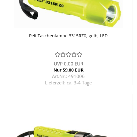
Peli Ta­schen­lam­pe 3315RZ0, gelb, LED
UVP 0,00 EUR
Nur 59,00 EUR
Art.Nr.: 491006
Lieferzeit:
ca. 3-4 Tage