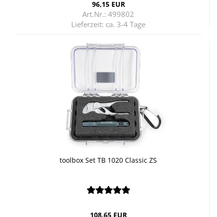
96,15 EUR
Art.Nr.: 499802
Lieferzeit:
ca. 3-4 Tage
tool­box Set TB 1020 Clas­sic ZS
108,65 EUR