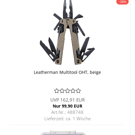
-38%
Lea­ther­man Mul­ti­tool OHT, beige
UVP 162,91 EUR
Nur 99,90 EUR
Art.Nr.: 488748
Lieferzeit:
ca. 1 Woche