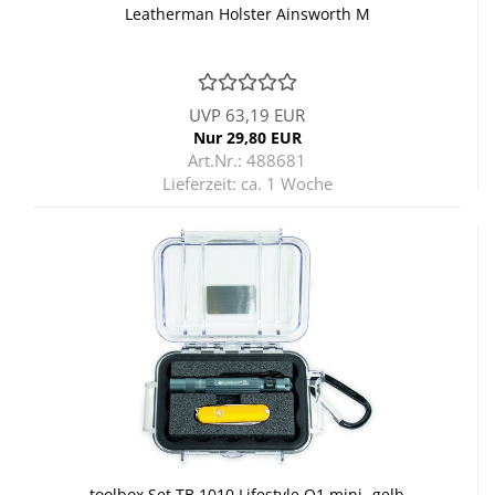
Lea­ther­man Hols­ter Ain­s­worth M
UVP 63,19 EUR
Nur 29,80 EUR
Art.Nr.: 488681
Lieferzeit:
ca. 1 Woche
tool­box Set TB 1010 Life­style Q1 mini- gelb