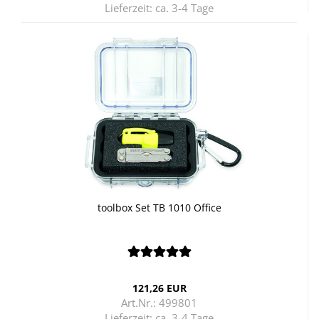
Lieferzeit:
ca. 3-4 Tage
tool­box Set TB 1010 Of­fice
121,26 EUR
Art.Nr.: 499801
Lieferzeit:
ca. 3-4 Tage