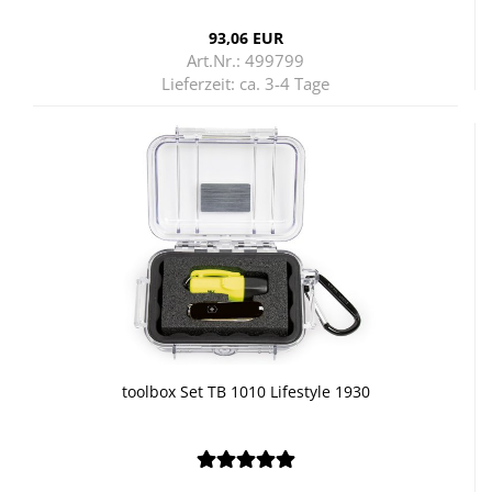
93,06 EUR
Art.Nr.: 499799
Lieferzeit:
ca. 3-4 Tage
tool­box Set TB 1010 Life­style 1930