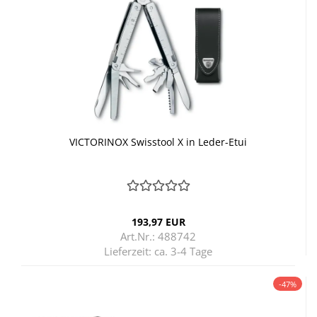
VIC­TO­RI­NOX Swis­stool X in Leder-​​Etui
193,97 EUR
Art.Nr.: 488742
Lieferzeit:
ca. 3-4 Tage
-47%