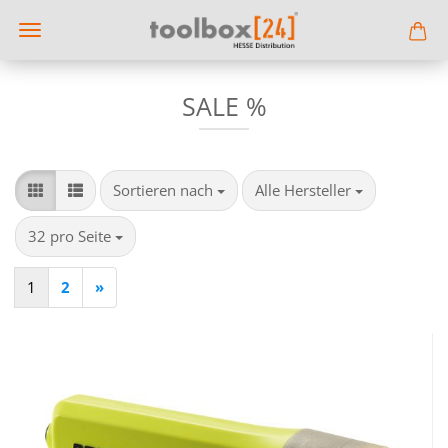
SALE %
Sortieren nach
pro Seite
Sortieren nach
Alle Hersteller
pro Seite
32 pro Seite
1
2
»