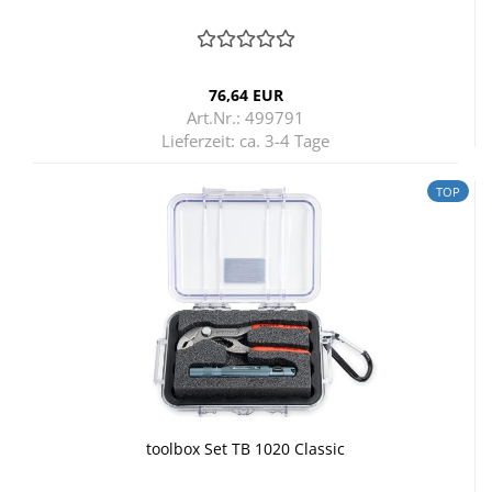
76,64 EUR
Art.Nr.: 499791
Lieferzeit:
ca. 3-4 Tage
TOP
tool­box Set TB 1020 Clas­sic