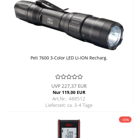
Peli 7600 3-​Color LED LI-​ION Rech­arg.
UVP 227,37 EUR
Nur 119,00 EUR
Art.Nr.: 488512
Lieferzeit:
ca. 3-4 Tage
-35%