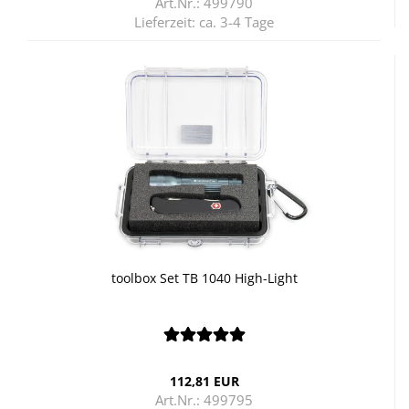
Art.Nr.: 499790
Lieferzeit:
ca. 3-4 Tage
tool­box Set TB 1040 High-​Light
112,81 EUR
Art.Nr.: 499795