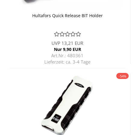
Hul­ta­fors Quick Re­lease BIT Hol­der
UVP 13,21 EUR
Nur 9,90 EUR
Art.Nr.: 480361
Lieferzeit:
ca. 3-4 Tage
-54%