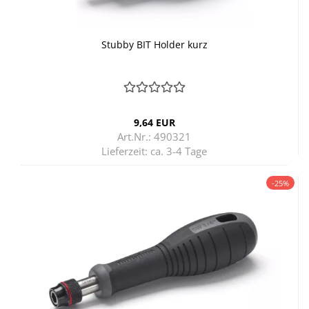
Stubby BIT Hol­der kurz
9,64 EUR
Art.Nr.: 490321
Lieferzeit:
ca. 3-4 Tage
-25%