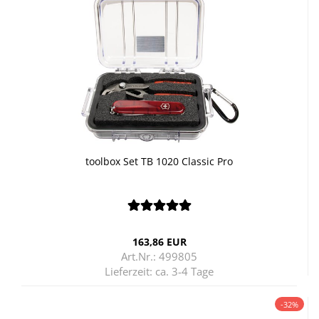
tool­box Set TB 1020 Clas­sic Pro
163,86 EUR
Art.Nr.: 499805
Lieferzeit:
ca. 3-4 Tage
-32%