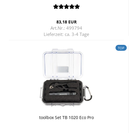
83,18 EUR
Art.Nr.: 499794
Lieferzeit:
ca. 3-4 Tage
TOP
tool­box Set TB 1020 Eco Pro