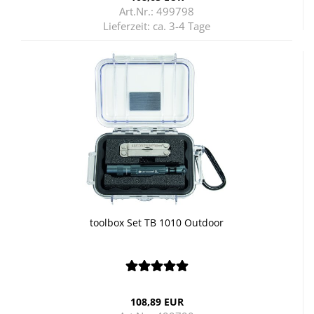
Art.Nr.: 499798
Lieferzeit:
ca. 3-4 Tage
tool­box Set TB 1010 Out­door
108,89 EUR