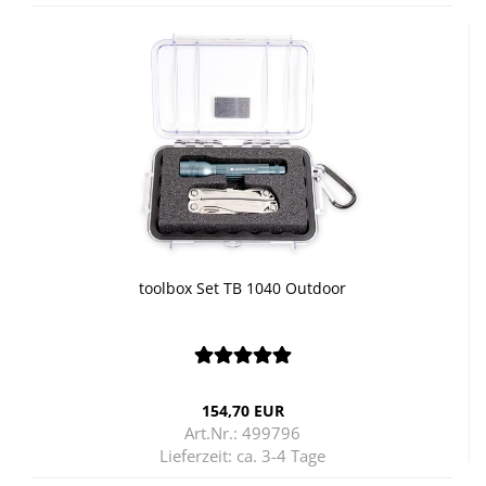
tool­box Set TB 1040 Out­door
154,70 EUR
Art.Nr.: 499796
Lieferzeit:
ca. 3-4 Tage