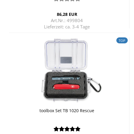
86,28 EUR
Art.Nr.: 499804
Lieferzeit:
ca. 3-4 Tage
TOP
tool­box Set TB 1020 Res­cue