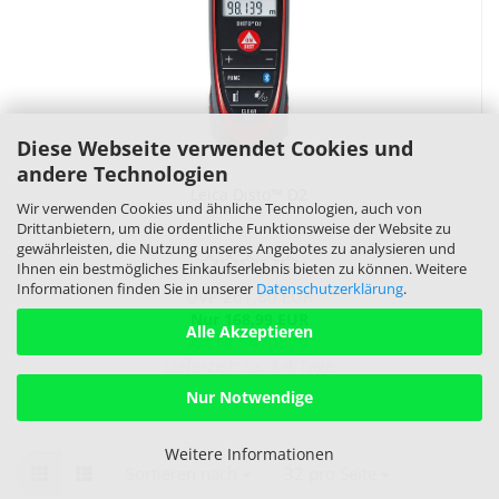
Diese Webseite verwendet Cookies und
andere Technologien
Leica Disto™ D2
Wir verwenden Cookies und ähnliche Technologien, auch von
Drittanbietern, um die ordentliche Funktionsweise der Website zu
gewährleisten, die Nutzung unseres Angebotes zu analysieren und
Ihnen ein bestmögliches Einkaufserlebnis bieten zu können. Weitere
Informationen finden Sie in unserer
Datenschutzerklärung
.
UVP 261,80 EUR
Nur 168,99 EUR
Alle Akzeptieren
Art.Nr.: 470570
Lieferzeit:
ca. 3-4 Tage
Nur Notwendige
Weitere Informationen
Sortieren nach
pro Seite
Sortieren nach
32 pro Seite