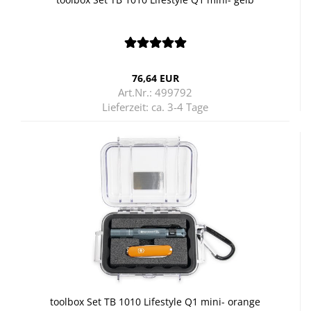
76,64 EUR
Art.Nr.: 499792
Lieferzeit:
ca. 3-4 Tage
tool­box Set TB 1010 Life­style Q1 mini- oran­ge