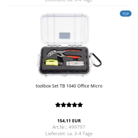
TOP
tool­box Set TB 1040 Of­fice Micro
154,11 EUR
Art.Nr.: 499797
Lieferzeit:
ca. 3-4 Tage