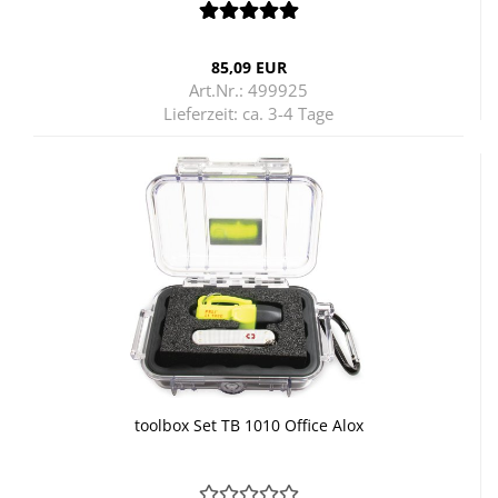
85,09 EUR
Art.Nr.: 499925
Lieferzeit:
ca. 3-4 Tage
tool­box Set TB 1010 Of­fice Alox