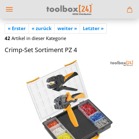
« Erster
« zurück
weiter »
Letzter »
42
Artikel in dieser Kategorie
Crimp-​Set Sor­ti­ment PZ 4