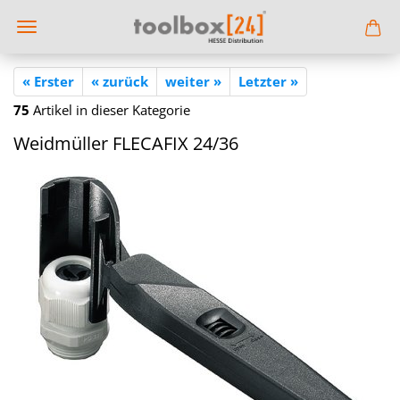
« Erster
« zurück
weiter »
Letzter »
75
Artikel in dieser Kategorie
Weid­mül­ler FLE­CA­FIX 24/36