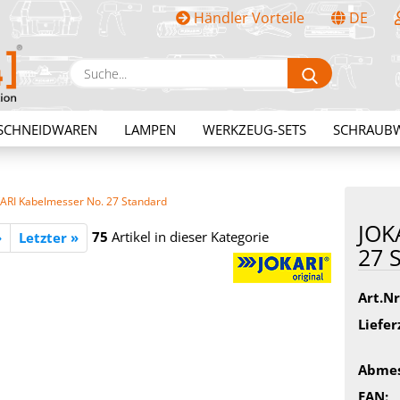
Händler Vorteile
DE
Sprache auswählen
Suche...
E-Mail
SCHNEIDWAREN
LAMPEN
WERKZEUG-SETS
SCHRAUB
Passwort
ARI Kabelmesser No. 27 Standard
JO­K
75
Artikel in dieser Kategorie
»
Letzter »
27 S
Konto erstellen
Art.Nr
Passwort vergessen?
Liefer
Abmes
EAN: