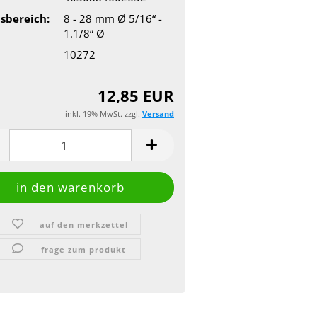
sbereich:
8 - 28 mm Ø 5/16“ -
1.1/8“ Ø
10272
12,85 EUR
inkl. 19% MwSt. zzgl.
Versand
auf den merkzettel
frage zum produkt