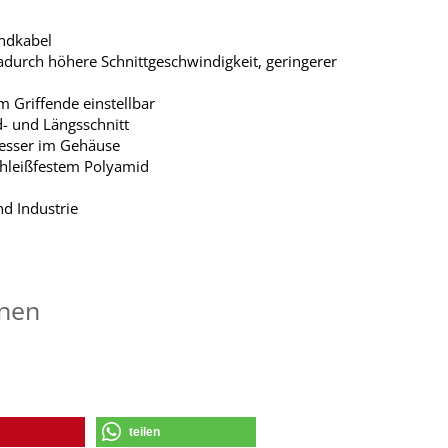
undkabel
 dadurch höhere Schnittgeschwindigkeit, geringerer
am Griffende einstellbar
d- und Längsschnitt
zmesser im Gehäuse
chleißfestem Polyamid
d Industrie
onen
teilen