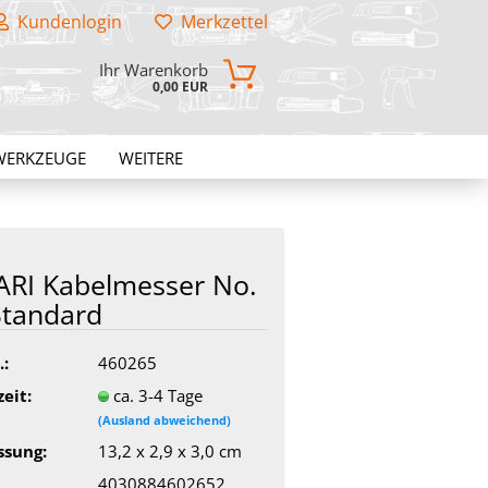
Kundenlogin
Merkzettel
Ihr Warenkorb
0,00 EUR
WERKZEUGE
WEITERE
A­RI Ka­bel­mes­ser No.
tan­dard
.:
460265
zeit:
ca. 3-4 Tage
(Ausland abweichend)
sung:
13,2 x 2,9 x 3,0 cm
4030884602652