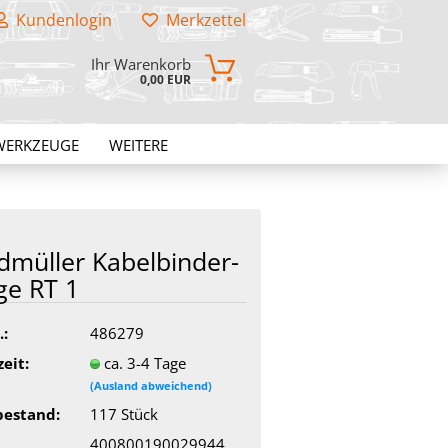
Kundenlogin
Merkzettel
Ihr Warenkorb
0,00 EUR
WERKZEUGE
WEITERE
­mül­ler Ka­bel­bin­der­
ge RT 1
.:
486279
zeit:
ca. 3-4 Tage
(Ausland abweichend)
bestand:
117
Stück
400800190029944