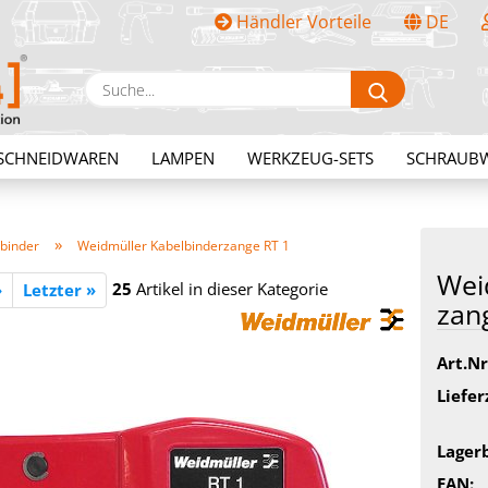
Händler Vorteile
DE
Sprache auswählen
Suche...
E-Mail
SCHNEIDWAREN
LAMPEN
WERKZEUG-SETS
SCHRAUB
Passwort
»
binder
Weidmüller Kabelbinderzange RT 1
Weid
25
Artikel in dieser Kategorie
»
Letzter »
zan­
Konto erstellen
Art.Nr
Passwort vergessen?
Liefer
Lager
EAN: