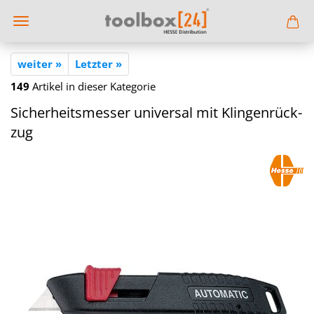
weiter »
Letzter »
149
Artikel in dieser Kategorie
Si­cher­heits­mes­ser uni­ver­sal mit Klin­gen­rück­
zug