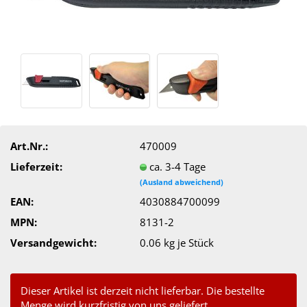
Art.Nr.:
470009
Lieferzeit:
ca. 3-4 Tage
(Ausland abweichend)
EAN:
4030884700099
MPN:
8131-2
Versandgewicht:
0.06
kg je Stück
Dieser Artikel ist derzeit nicht lieferbar. Die bestellte
Menge wird kurzfristig von uns geliefert.