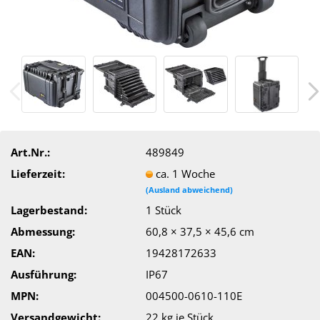
Art.Nr.:
489849
Lieferzeit:
ca. 1 Woche
(Ausland abweichend)
Lagerbestand:
1
Stück
Abmessung:
60,8 × 37,5 × 45,6 cm
EAN:
19428172633
Ausführung:
IP67
MPN:
004500-0610-110E
Versandgewicht:
22
kg je Stück