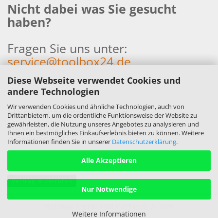
Nicht dabei was Sie gesucht
haben?
Fragen Sie uns unter:
service@toolbox24.de
Diese Webseite verwendet Cookies und
andere Technologien
Wir verwenden Cookies und ähnliche Technologien, auch von
Händleranfragen und
Drittanbietern, um die ordentliche Funktionsweise der Website zu
Kooperationen sind sehr
gewährleisten, die Nutzung unseres Angebotes zu analysieren und
Ihnen ein bestmögliches Einkaufserlebnis bieten zu können. Weitere
erwünscht!
Informationen finden Sie in unserer
Datenschutzerklärung
.
Alle Akzeptieren
Vertrag widerrufen
Nur Notwendige
Webshop erstellen
mit Gambio.de © 2026
Weitere Informationen