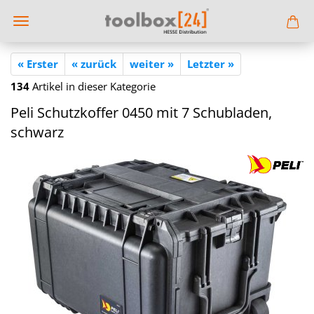
« Erster
« zurück
weiter »
Letzter »
134
Artikel in dieser Kategorie
Peli Schutz­kof­fer 0450 mit 7 Schub­la­den,
schwarz