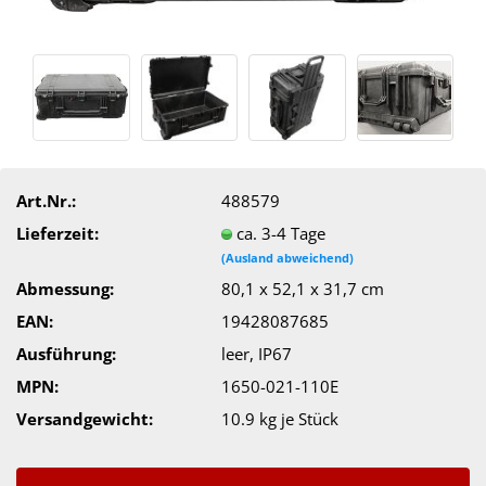
Art.Nr.:
488579
Lieferzeit:
ca. 3-4 Tage
(Ausland abweichend)
Abmessung:
80,1 x 52,1 x 31,7 cm
EAN:
19428087685
Ausführung:
leer, IP67
MPN:
1650-021-110E
Versandgewicht:
10.9
kg je Stück