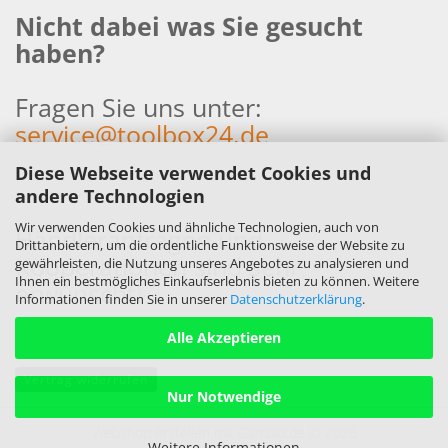
Nicht dabei was Sie gesucht
haben?
Fragen Sie uns unter:
service@toolbox24.de
Diese Webseite verwendet Cookies und
andere Technologien
Wir verwenden Cookies und ähnliche Technologien, auch von
Händleranfragen und
Drittanbietern, um die ordentliche Funktionsweise der Website zu
Kooperationen sind sehr
gewährleisten, die Nutzung unseres Angebotes zu analysieren und
Ihnen ein bestmögliches Einkaufserlebnis bieten zu können. Weitere
erwünscht!
Informationen finden Sie in unserer
Datenschutzerklärung
.
Alle Akzeptieren
Vertrag widerrufen
Nur Notwendige
Webshop erstellen
mit Gambio.de © 2026
Weitere Informationen