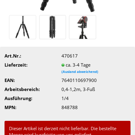
Art.Nr.:
470617
Lieferzeit:
ca. 3-4 Tage
(Ausland abweichend)
EAN:
7640110697900
Arbeitsbereich:
0,4-1,2m, 3-Fuß
Ausführung:
1/4
MPN:
848788
Dieser Artikel ist derzeit nicht lieferbar. Die bestellte
Menge wird kurzfristig von uns geliefert.