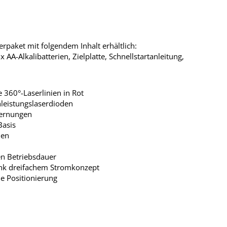
terpaket mit folgendem Inhalt erhältlich:
 x AA-Alkalibatterien, Zielplatte, Schnellstartanleitung,
e 360°-Laserlinien in Rot
hleistungslaserdioden
fernungen
Basis
ien
en Betriebsdauer
ank dreifachem Stromkonzept
he Positionierung