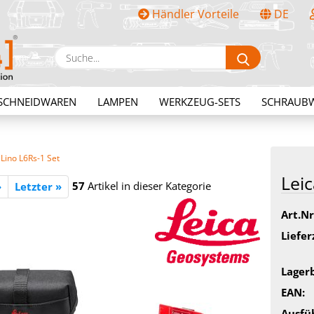
Händler Vorteile
DE
Sprache auswählen
Suche...
E-Mail
SCHNEIDWAREN
LAMPEN
WERKZEUG-SETS
SCHRAUB
Passwort
 Lino L6Rs-1 Set
Leic
57
Artikel in dieser Kategorie
»
Letzter »
Art.Nr
Konto erstellen
Liefer
Passwort vergessen?
Lager
EAN:
Ausfü