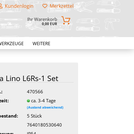
Kundenlogin
Merkzettel
Ihr Warenkorb
0,00 EUR
WERKZEUGE
WEITERE
a Lino L6Rs-​1 Set
.:
470566
zeit:
ca. 3-4 Tage
(Ausland abweichend)
bestand:
5
Stück
7640180530640
hrung:
IP54