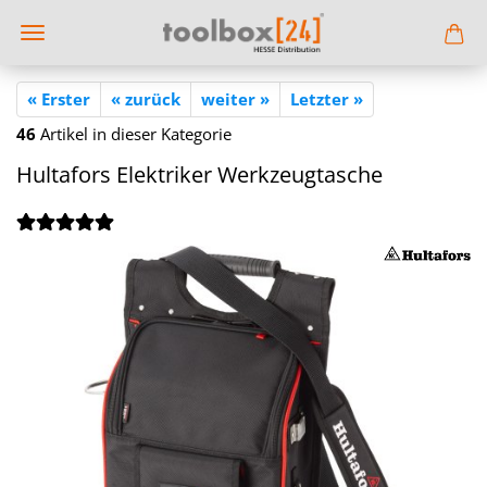
« Erster
« zurück
weiter »
Letzter »
46
Artikel in dieser Kategorie
Hul­ta­fors Elek­tri­ker Werk­zeug­ta­sche