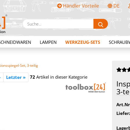
Händler Vorteile
DE
Sprache auswählen
Suche...
E-Mail
SCHNEIDWAREN
LAMPEN
WERKZEUG-SETS
SCHRAUB
Passwort
ionsspiegel-Set, 3-teilig
72
Artikel in dieser Kategorie
»
Letzter »
Insp
3-​te
Konto erstellen
Passwort vergessen?
Art.Nr
Liefer
Lager