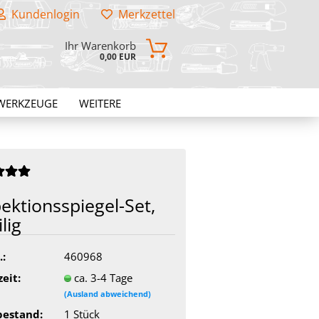
Kundenlogin
Merkzettel
Ihr Warenkorb
0,00 EUR
WERKZEUGE
WEITERE
ektionsspiegel-​Set,
ilig
.:
460968
zeit:
ca. 3-4 Tage
(Ausland abweichend)
bestand:
1
Stück