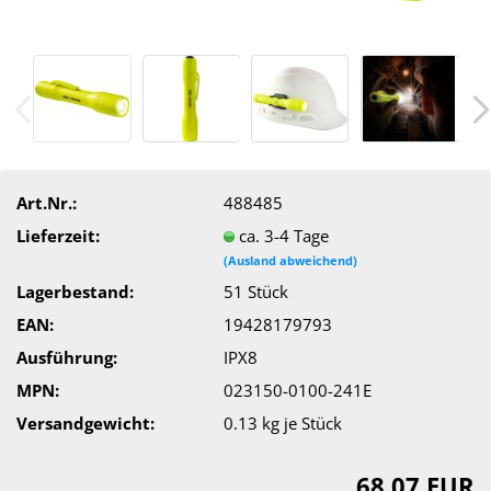
Art.Nr.:
488485
Lieferzeit:
ca. 3-4 Tage
(Ausland abweichend)
Lagerbestand:
51
Stück
EAN:
19428179793
Ausführung:
IPX8
MPN:
023150-0100-241E
Versandgewicht:
0.13
kg je Stück
68,07 EUR