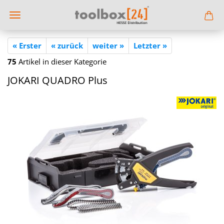
« Erster
« zurück
weiter »
Letzter »
75
Artikel in dieser Kategorie
JO­KA­RI QUA­DRO Plus