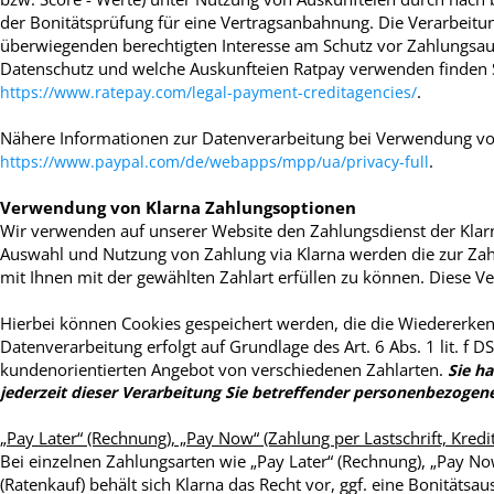
der Bonitätsprüfung für eine Vertragsanbahnung. Die Verarbeitung
überwiegenden berechtigten Interesse am Schutz vor Zahlungsaus
Datenschutz und welche Auskunfteien Ratpay verwenden finden 
.
https://www.ratepay.com/legal-payment-creditagencies/
Nähere Informationen zur Datenverarbeitung bei Verwendung von
.
https://www.paypal.com/de/webapps/mpp/ua/privacy-full
Verwendung von Klarna Zahlungsoptionen
Wir verwenden auf unserer Website den Zahlungsdienst der Klarn
Auswahl und Nutzung von Zahlung via Klarna werden die zur Zah
mit Ihnen mit der gewählten Zahlart erfüllen zu können. Diese Ver
Hierbei können Cookies gespeichert werden, die die Wiedererke
Datenverarbeitung erfolgt auf Grundlage des Art. 6 Abs. 1 lit. 
kundenorientierten Angebot von verschiedenen Zahlarten.
Sie h
jederzeit dieser Verarbeitung Sie betreffender personenbezogen
„Pay Later“ (Rechnung), „Pay Now“ (Zahlung per Lastschrift, Kredi
Bei einzelnen Zahlungsarten wie
„
Pay Later“ (Rechnung), „Pay Now
(Ratenkauf) behält sich Klarna das Recht vor, ggf. eine Bonitäts