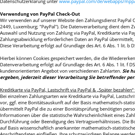
Datenschutzerklärung unter
www.paypal.com/de/webapps/mpp/ua
Verwendung von PayPal Check-Out
Wir verwenden auf unserer Website den Zahlungsdienst PayPal Chec
2449, Luxemburg; "PayPal"). Die Datenverarbeitung dient dem Z
Auswahl und Nutzung von Zahlung via PayPal, Kreditkarte via PayP
Zahlungsabwicklung erforderlichen Daten an PayPal übermittelt, 
Diese Verarbeitung erfolgt auf Grundlage des Art. 6 Abs. 1 lit. b
Hierbei können Cookies gespeichert werden, die die Wiedererke
Datenverarbeitung erfolgt auf Grundlage des Art. 6 Abs. 1 lit. 
kundenorientierten Angebot von verschiedenen Zahlarten.
Sie h
ergeben, jederzeit dieser Verarbeitung Sie betreffender p
Kreditkarte via PayPal, Lastschrift via PayPal & „Später bezahlen“
Bei einzelnen Zahlungsarten wie Kreditkarte via PayPal, Lastschri
vor, ggf. eine Bonitätsauskunft auf der Basis mathematisch-stati
übermittelt PayPal die zu einer Bonitätsprüfung benötigten per
Informationen über die statistische Wahrscheinlichkeit eines Za
Durchführung oder Beendigung des Vertragsverhältnisses. Die Bo
auf Basis wissenschaftlich anerkannter mathematisch-statistis
Anschriftendaten einfließen. Ihre schutzwürdigen Belange werd